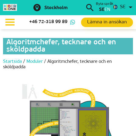
Byta språk
SE
Stockholm
SE
EN
Lämna in ansökan
+46 72-318 99 89
Algoritmchefer, tecknare och en
sköldpadda
Startsida
/
Moduler
/
Algoritmchefer, tecknare och en
sköldpadda