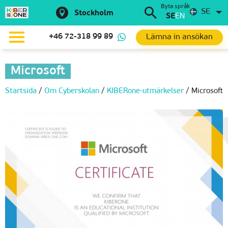
Byta språk
SE
Stockholm
SE
EN
Lämna in ansökan
+46 72-318 99 89
Microsoft
Startsida
/
Om Сyberskolan
/
KIBERone-utmärkelser
/
Microsoft