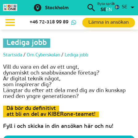
Byta språk
SE
Stockholm
SE
EN
Lämna in ansökan
+46 72-318 99 89
Lediga jobb
Startsida
/
Om Сyberskolan
/
Lediga jobb
Vill du vara en del av ett ungt,
dynamiskt och snabbväxande företag?
Är digital teknik något,
som inspirerar dig?
Längtar du efter att dela med dig av din kunskap
med den yngre generationen?
Då bör du definitivt
att bli en del av KIBERone-teamet!
Fyll i och skicka in din ansökan här och nu!