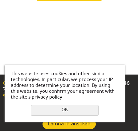
This website uses cookies and other similar
technologies. In particular, we process your IP
Om du har några frågor eller förslag, vänligen ring
+46
address to determine your location. By using
72-318 99 89
this website, you confirm your agreement with
eller skriv till oss på
stockholm@kiber1.com
the site's
privacy policy
OK
Lämna in ansökan
Integritetspolicy