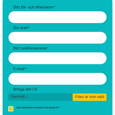
Ditt för- och efternamn
*
Din stad
*
Ditt telefonnummer
E-mail
*
Bifoga ditt CV
Översikt...
Filen är inte vald
Ditt meddelande skickades framgångsrikt
*