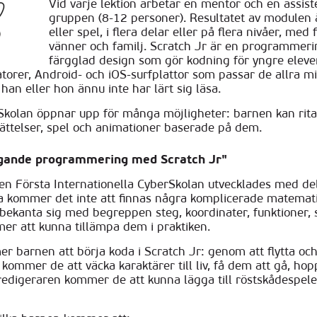
Vid varje lektion arbetar en mentor och en assi
gruppen (8-12 personer). Resultatet av modulen ä
eller spel, i flera delar eller på flera nivåer, med 
vänner och familj. Scratch Jr är en programmerin
färgglad design som gör kodning för yngre elever 
orer, Android- och iOS-surfplattor som passar de allra min
an eller hon ännu inte har lärt sig läsa.
kolan öppnar upp för många möjligheter: barnen kan rita 
rättelser, spel och animationer baserade på dem.
gande programmering med Scratch Jr"
n Första Internationella CyberSkolan utvecklades med del
rna kommer det inte att finnas några komplicerade matemat
ekanta sig med begreppen steg, koordinater, funktioner, s
mmer att kunna tillämpa dem i praktiken.
 barnen att börja koda i Scratch Jr: genom att flytta och 
ommer de att väcka karaktärer till liv, få dem att gå, hop
redigeraren kommer de att kunna lägga till röstskådespele