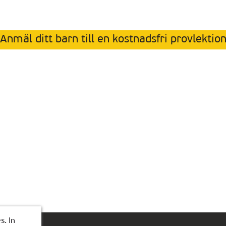
Anmäl ditt barn till en kostnadsfri provlektio
s. In