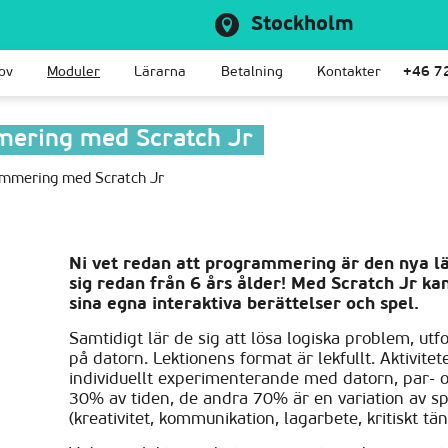
Stockholm
ov
Moduler
Lärarna
Betalning
Kontakter
+46 7
ering med Scratch Jr
mmering med Scratch Jr
Ni vet redan att programmering är den nya l
sig redan från 6 års ålder! Med Scratch Jr k
sina egna interaktiva berättelser och spel.
Samtidigt lär de sig att lösa logiska problem, utf
på datorn. Lektionens format är lekfullt. Aktivitete
individuellt experimenterande med datorn, par- 
30% av tiden, de andra 70% är en variation av spe
(kreativitet, kommunikation, lagarbete, kritiskt tä