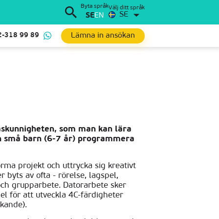
Byta språk
Välj ditt språk
SE
SE
EN
Lämna in ansökan
2-318 99 89
äskunnigheten, som man kan lära
an små barn (6-7 år) programmera
orma projekt och uttrycka sig kreativt
r byts av ofta - rörelse, lagspel,
och grupparbete. Datorarbete sker
l för att utveckla 4C-färdigheter
nkande).