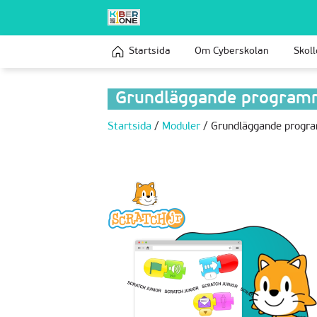
Startsida
Om Сyberskolan
Skoll
Grundläggande programm
Startsida
/
Moduler
/
Grundläggande progra