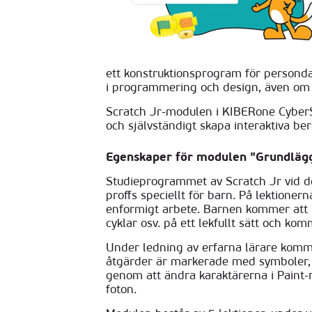
ett konstruktionsprogram för persondat
i programmering och design, även om h
Scratch Jr-modulen i KIBERone CyberS
och självständigt skapa interaktiva be
Egenskaper för modulen "Grundläg
Studieprogrammet av Scratch Jr vid de
proffs speciellt för barn. På lektione
enformigt arbete. Barnen kommer att b
cyklar osv. på ett lekfullt sätt och ko
Under ledning av erfarna lärare kommer
åtgärder är markerade med symboler, k
genom att ändra karaktärerna i Paint-
foton.