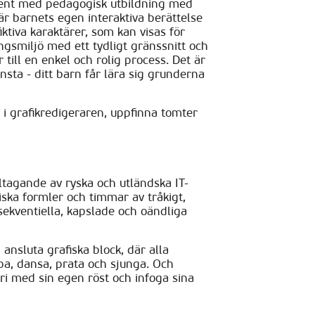
stent med pedagogisk utbildning med
r barnets egen interaktiva berättelse
fiktiva karaktärer, som kan visas för
gsmiljö med ett tydligt gränssnitt och
till en enkel och rolig process. Det är
sta - ditt barn får lära sig grunderna
i grafikredigeraren, uppfinna tomter
tagande av ryska och utländska IT-
iska formler och timmar av tråkigt,
ekventiella, kapslade och oändliga
ansluta grafiska block, där alla
pa, dansa, prata och sjunga. Och
ri med sin egen röst och infoga sina