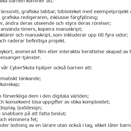
vilka barnen kommer att:
ssnitt, grafiska tabbar, biblioteket med exempelprojekt 
 grafiska redigeraren, inklusive färgfyllning;
rer, ändra deras utseende och styra deras rörelser;
t, använda timers, kopiera manuskript;
tärer och manuskript, som inkluderar upp till fyra sidor;
h raderar befintliga projekt.
, vykort, animerad film eller interaktiv berättelse skapad 
messanger-tjänster.
 vår CyberSkola hjälper också barnen att:
tematiskt tänkande;
rkunskap;
ch förverkliga dem i den digitala världen;
ch konsekvent lösa uppgifter av olika komplexitet;
isplay, ljuddesign;
h snabbare på att fatta beslut;
och eliminera fel;
der ledning av en lärare utan också i lag, vilket låter bar