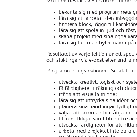
Modulen består av 5 lektioner, under 
bekanta sig med programmets grän
lära sig att arbeta i den inbyggda
hantera block, lägga till karaktä
lära sig att spela in ljud och rös
skapa projekt med sina egna karak
lära sig hur man byter namn på oc
Resultatet av varje lektion är ett spel
och släktingar via e-post eller andra 
Programmeringslektioner i ScratchJr i
utveckla kreativt, logiskt och sys
få färdigheter i räkning och dato
träna sitt visuella minne;
lära sig att uttrycka sina idéer o
planera sina handlingar tydligt o
välja rätt kommandon, åtgärder, d
bli mer flitiga, samt bli bättre oc
utveckla färdigheter för att hitta 
arbeta med projektet inte bara un